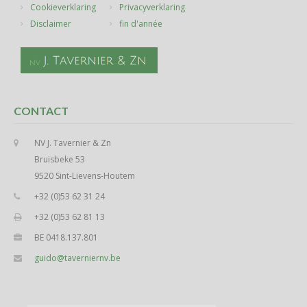
Cookieverklaring
Privacyverklaring
Disclaimer
fin d'année
CONTACT
NV J. Tavernier & Zn
Bruisbeke 53
9520 Sint-Lievens-Houtem
+32 (0)53 62 31 24
+32 (0)53 62 81 13
BE 0418.137.801
guido@taverniernv.be