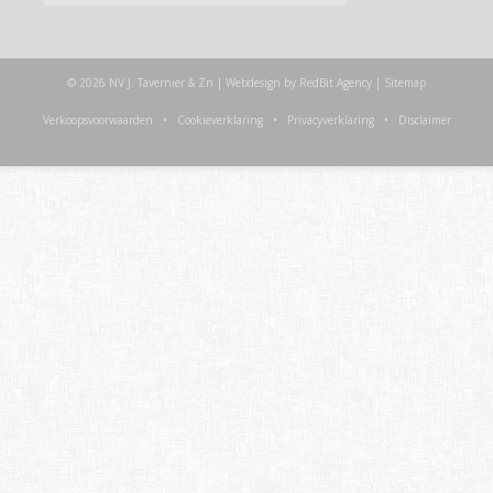
© 2026 NV J. Tavernier & Zn | Webdesign by
RedBit.Agency
|
Sitemap
Verkoopsvoorwaarden
•
Cookieverklaring
•
Privacyverklaring
•
Disclaimer